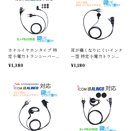
カナルイヤホンタイプ 特
耳が痛くなりにくいインナ
定小電力トランシーバー用
ー型 特定小電力トランシ
イヤホンマイク 2PIN向け
ーバー用イヤホンマイク 2
¥1,380
¥1,180
BLUE CENTURY ブルー
PIN向け BLUE CENTU
センチュリー 高耐久・プ
RY ブルーセンチュリー
ロ用 カナルイヤホン付き
高耐久・プロ用 イヤホン
クリップマイクロホン【I
付きクリップマイクロホン
018H】交換イヤーピース
【I022】スタンダード ア
3サイズ付き スタンダード
イコム アルインコ
アイコム アルインコ