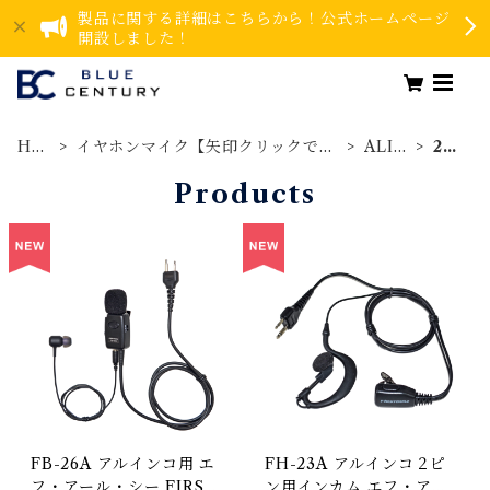
製品に関する詳細はこちらから！公式ホームページ
開設しました！
HO
イヤホンマイク【矢印クリックで詳
ALIN
2ピ
ME
細カテゴリへ】
CO
ン
Products
FB-26A アルインコ用 エ
FH-23A アルインコ２ピ
フ・アール・シー FIRST
ン用インカム エフ・アー