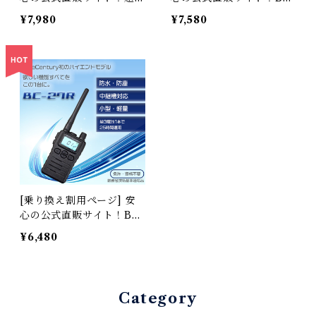
型2台組セット・特定小電
UE CENTURY 国内メー
¥7,980
¥7,580
力トランシーバー BC-20
カー ブルーセンチュリー
Chanty（シャンティ）
特定小電力トランシーバー
【送料無料】
BC-21 2台セット＆耳掛け
イヤホンマイク/ベルトク
リップ付属 あり 技適マー
ク有 総務省技術基準適合
商品
[乗り換え割用ページ] 安
心の公式直販サイト！BL
UE CENTURY 国内メー
¥6,480
カー ブルーセンチュリー
特定小電力トランシーバー
BC-27R IP67防塵防水 中
継器対応 単三電池1本 軽
Category
量 小型軽量 あり 技適マー