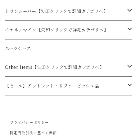
ク有 総務省技術基準適合
商品
トランシーバー【矢印クリックで詳細カテゴリへ】
BLUE CENTURY
イヤホンマイク【矢印クリックで詳細カテゴリへ】
BC-23ChantyPlus（シャンティプラス）
KENWOOD
BLUE CENTURY
スーツケース
BC-20Chanty（シャンティ）
オプション
BC-23ChantyPlus（シャンティプラス）用
ALINCO
KENWOOD
Other Items【矢印クリックで詳細カテゴリへ】
BC-21
BC-20用
オプション
2ピン
STANDARD
ALINCO
ドライブレコーダー
【セール】アウトレット・リファービッシュ品
BC-22DEMY
BC-20 Chanty用
1ピン
オプション
2ピン
前１カメラ
F.R.C
STANDARD
カー用品
無線用品
BC-27R
BC-21用
1ピン
前後２カメラ
オプション
2ピン
ドライブレコーダーオプション品
BLUE CENTURY
iCOM
F.R.C
ポータブル電源
その他
プライバシーポリシー
特定商取引法に基づく表記
オプション
BC-27R用