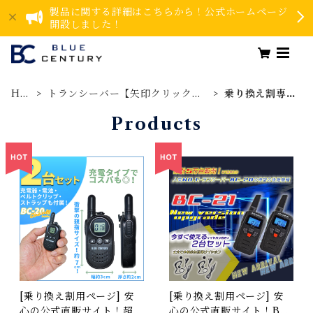
製品に関する詳細はこちらから！公式ホームページ
開設しました！
HO
トランシーバー【矢印クリックで
乗り換え割専
ME
詳細カテゴリへ】
用ページ
Products
[乗り換え割用ページ] 安
[乗り換え割用ページ] 安
心の公式直販サイト！超小
心の公式直販サイト！BL