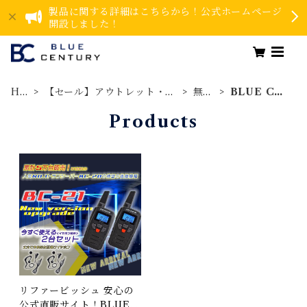
製品に関する詳細はこちらから！公式ホームページ
開設しました！
HO
【セール】アウトレット・リ
無線
BLUE CE
ME
ファービッシュ品
用品
NTURY
Products
リファービッシュ 安心の
公式直販サイト！BLUE