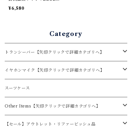
CENTURY 国内メーカー
¥6,580
ブルーセンチュリー 特定
小電力トランシーバー BC
-21 2台セット＆耳掛けイ
ヤホンマイク/ベルトクリ
Category
ップ付属 あり 技適マーク
有 総務省技術基準適合商
品
トランシーバー【矢印クリックで詳細カテゴリへ】
BLUE CENTURY
イヤホンマイク【矢印クリックで詳細カテゴリへ】
BC-23ChantyPlus（シャンティプラス）
KENWOOD
BLUE CENTURY
スーツケース
BC-20Chanty（シャンティ）
オプション
BC-23ChantyPlus（シャンティプラス）用
ALINCO
KENWOOD
Other Items【矢印クリックで詳細カテゴリへ】
BC-21
BC-20用
オプション
2ピン
STANDARD
ALINCO
ドライブレコーダー
【セール】アウトレット・リファービッシュ品