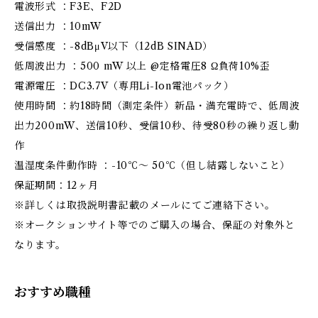
電波形式 ：F3E、F2D
送信出力 ：10mW
受信感度 ：-8dBμV以下（12dB SINAD）
低周波出力 ：500 mW 以上 @定格電圧8 Ω負荷10%歪
電源電圧 ：DC3.7V（専用Li-Ion電池パック）
使用時間 ：約18時間（測定条件）新品・満充電時で、低周波
出力200mW、送信10秒、受信10秒、待受80秒の繰り返し動
作
温湿度条件動作時 ：-10℃～ 50℃（但し結露しないこと）
保証期間：12ヶ月
※詳しくは取扱説明書記載のメールにてご連絡下さい。
※オークションサイト等でのご購入の場合、保証の対象外と
なります。
おすすめ職種