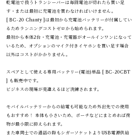
乾電池で扱うトランシーバーは毎回電池が切れたら買い足
す・または最初に充電池を買わなければいけません。
[ BC-20 Chanty ]は最初から充電池バッテリーが付属してい
るためランニングコストゼロから始められます。
最初から本体2台・充電池・充電器がオールインワンになって
いるため、オプションのマイク付きイヤホンを買い足す場合
以外はコストがかかりません。
スペアとして使える専用バッテリー(電池)単品 [ BC-20CBT
] も販売中です。
ビジネスの現場が見違えるほど洗練されます。
モバイルバッテリーからの給電も可能なため外出先での使用
もおすすめ！ ​本体も小さいため、ポーチなどにまとめれば荷
物が最小限に抑えられます。
また車同士での通話の際もシガーソケットよりUSB電源供給