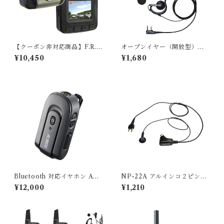
【クーポン非対応商品】F.R.
オープンイヤー（開放型）タ
C.エフ・アール・シー NEXT
イプ ケンウッド DEMITOSS
¥10,450
¥1,680
EC【 NX-DR W2 】超小型・
特定小電力トランシーバー用
軽量・高機能ドライブレコー
イヤホンマイク 2PIN向け BL
ダー｜Full HD 200万画素｜
UE CENTURY ブルーセンチ
1.5インチ液晶｜国内生産品
ュリー 高耐久・プロ用 イヤホ
ン付きクリップマイクロホン
【K025】KENWOOD
Bluetooth 対応イヤホン ALI
NP-22A アルインコ２ピン用
NCO アルインコ Bluetooth
インカム エフ・アール・シー
¥12,000
¥1,210
トランシーバー対応 マイク E
NEXTEC インナーイヤー型
ME-80BMA
イヤホンマイク