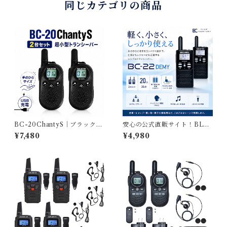
同じカテゴリの商品
BC-20ChantyS｜ブラック・
安心の公式直販サイト！BLU
レッドの2カラー USB-C充電
E CENTURY 国内メーカー
¥7,480
¥4,980
対応の小型・軽量 特定小電力
ブルーセンチュリー 単三電池2
トランシーバー 2台セット
本 小型 免許不要 特定小電力ト
ランシーバー BC-22DEMY
(デミー) 2台セット/ベルトク
リップ付属 あり 技適マーク有
総務省技術基準適合商品 BC2
2 demi