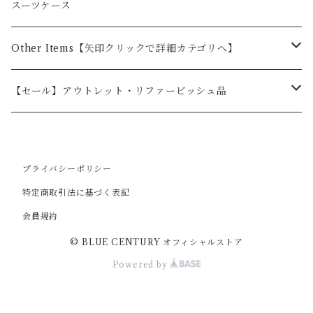
BC-23ChantyPlus（シャンティプラス）
KENWOOD
BLUE CENTURY
スーツケース
BC-20Chanty（シャンティ）
オプション
BC-23ChantyPlus（シャンティプラス）用
ALINCO
KENWOOD
Other Items【矢印クリックで詳細カテゴリへ】
BC-21
BC-20用
オプション
2ピン
STANDARD
ALINCO
ドライブレコーダー
【セール】アウトレット・リファービッシュ品
BC-22DEMY
BC-20 Chanty用
1ピン
オプション
2ピン
前１カメラ
F.R.C
STANDARD
カー用品
無線用品
BC-27R
BC-21用
プライバシーポリシー
1ピン
前後２カメラ
オプション
2ピン
ドライブレコーダーオプション品
BLUE CENTURY
iCOM
F.R.C
ポータブル電源
その他
特定商取引法に基づく表記
オプション
BC-27R用
Bluetooth対応品
前後+室内３カメラ
1ピン
オプション
2ピン
会員規約
2台セット
iCOM
防犯カメラ
廃盤商品
© BLUE CENTURY オフィシャルストア
BC-22DEMY用
ドライブレコーダーオプション品
簡易デジタル無線用[特殊ピン形状]
1ピン
2ピン
防塵・防水
MOTOROLA
自転車
Powered by
タイピンマイク用1ピンイヤホン[2.5mmピン]
1ピン
2ピン
中継器対応・中継機
スマートフォン用トランシーバーアプリ対応製品
その他