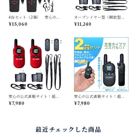
4台セット（2箱） 安心の公
オープンイヤー型（開放型）
式直販サイト！BLUE CENT
イヤホン 2本セット 安心の公
¥15,060
¥11,240
URY 国内メーカー ブルーセン
式直販サイト！超小型2台組セ
チュリー 特定小電力トランシ
ット・特定小電力トランシー
ーバー BC-21 2台セット＆耳
バー BC-20 Chanty（シャン
掛けイヤホンマイク/ベルトク
ティ）【送料無料】
リップ付属 あり 技適マーク有
総務省技術基準適合商品 BC2
1
安心の公式直販サイト！超小
安心の公式直販サイト！超小
型2台組セット・特定小電力ト
型2台組セット・特定小電力ト
¥7,980
¥7,980
ランシーバー BC-20Chanty
ランシーバー BC-20Chanty
RED（シャンティ）BC20Ch
（シャンティ）BC20Chanty
anty
最近チェックした商品