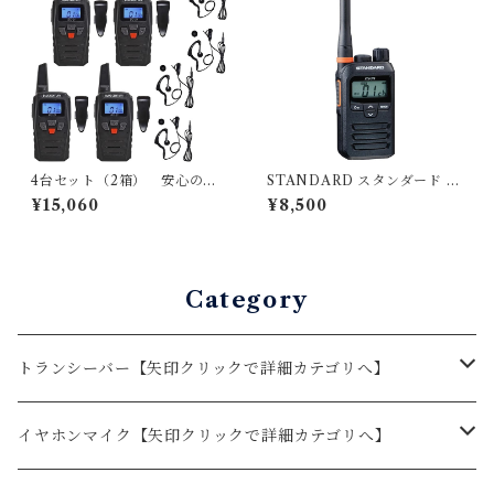
4台セット（2箱） 安心の公
STANDARD スタンダード 特
式直販サイト！BLUE CENT
定小電力トランシーバー FTH
¥15,060
¥8,500
URY 国内メーカー ブルーセン
-314/FTH-314L ミディア
チュリー 特定小電力トランシ
ム/ロング FTH-307 後継品
ーバー BC-21 2台セット＆耳
掛けイヤホンマイク/ベルトク
リップ付属 あり 技適マーク有
Category
総務省技術基準適合商品 BC2
1
トランシーバー【矢印クリックで詳細カテゴリへ】
BLUE CENTURY
イヤホンマイク【矢印クリックで詳細カテゴリへ】