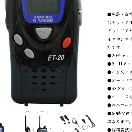
■免許・資
台セットで
アウトドア
イヤホンマ
能です。
●20チャン
●9，11チ
●ハンズフ
●オートパワ
●38グルー
●オートス
●ベルコー
●60時間運
異なります
●総務省技術