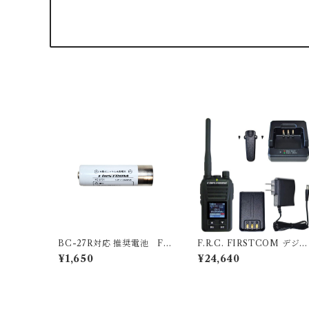
BC-27R対応 推奨電池 F.
F.R.C. FIRSTCOM デジタ
R.C エフ・アール・シー B
ルトランシーバー UHFデ
¥1,650
¥24,640
C-27R対応 推奨充電池単品
タル簡易無線登録局 5W 30
ニッケル水素充電池 FC-BT
ch 充電器等付属 FC-D301
01 特定小電力トランシーバ
Plus D301
ー 用 充電池 バッテリー F
CBT1 FC-BT1