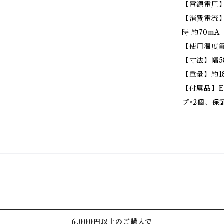
【電源電圧】D
【消費電流】
時 約70mA
【使用温度範
【寸法】幅58
【重量】約1
【付属品】E
プ×2個、保
6,000円以上のご購入で