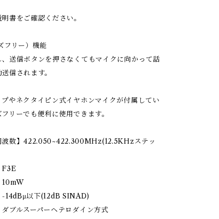
説明書をご確認ください。
ズフリー）機能
し、送信ボタンを押さなくてもマイクに向かって話
動送信されます。
ップやネクタイピン式イヤホンマイクが付属してい
ズフリーでも便利に使用できます。
数】422.050~422.300MHz(12.5KHzステッ
F3E
10mW
4dBμ以下(12dB SINAD)
】ダブルスーパーヘテロダイン方式