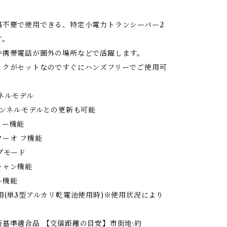
格不要で使用できる、特定小電力トランシーバー2
す。
や携帯電話が圏外の場所などで活躍します。
イクがセットなのですぐにハンズフリーでご使用可
ネルモデル
ャンネルモデルとの更新も可能
リー機能
ーオ フ機能
プモード
キャン機能
ル機能
用(単3型アルカリ乾電池使用時)※使用状況により
。
基準適合品 【交信距離の目安】市街地:約