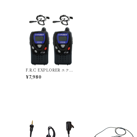
F.R.C EXPLORER エクス
プローラ 特定小電力トラン
¥7,980
シーバー エフ・アール・シ
ー ET-20X