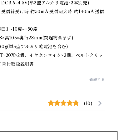
C3.6~4.5V(単3型アルカリ電池×3本別売)
受信待受け時 約50mA 受信最大時 約140mA 送信
囲】-10度~+50度
×高103×奥行28mm(突起物含まず)
80g(単3型アルカリ乾電池を含む)
T-20X×2個、イヤホンマイク×2個、ベルトクリッ
証書付取扱説明書
通報する
(10)