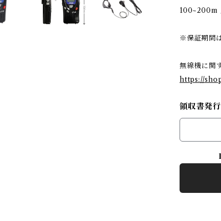
100~200
※保証期間
無線機に関
https://sh
領収書発