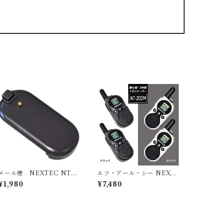
メール便 NEXTEC NT-2
エフ・アール・シー NEXT
02BT 超小型特定小電力ト
EC NT-202M 超小型・軽
¥1,980
¥7,480
ランシーバー : NT-202M
量 特定小電力トランシーバ
用 電池パック ｘ1個 ブラッ
ー 2台組セット NT-202M
ク ホワイト