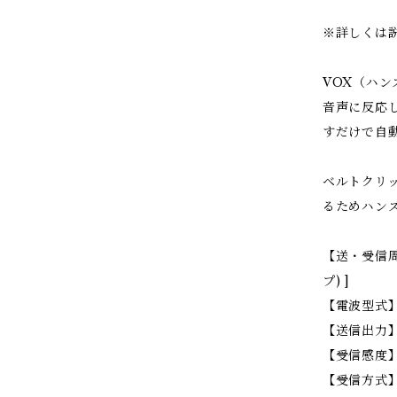
※詳しくは
VOX（ハン
音声に反応
すだけで自
ベルトクリ
るためハン
【送・受信周波
プ) ]
【電波型式】
【送信出力】
【受信感度】-1
【受信方式