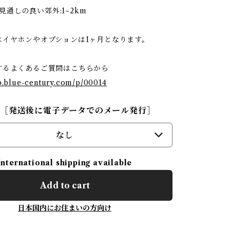
m 見通しの良い郊外:1~2km
はイヤホンやオプションは1ヶ月となります。
するよくあるご質問はこちらから
op.blue-century.com/p/00014
行［発送後に電子データでのメール発行］
なし
International shipping available
Add to cart
日本国内にお住まいの方向け