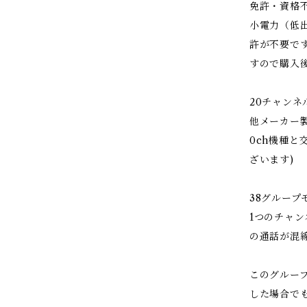
免許・資格
小電力（低
許が不要で
すので購入
20チャンネ
他メーカー製
0ch機種と
ざいます)
38グループ
1つのチャ
の通話が混
このグルー
した場合で