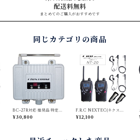
配送料無料
まとめてのご購入がおすすめです
同じカテゴリの商品
BC-27R対応 推奨品 特定小
F.R.C NEXTEC(ネクステ
ジ
電力トランシーバー用 中継
ック) 2台セット 特定小電力
¥30,800
¥12,100
器（通話エリアを拡大して
トランシーバー NT-20 エ
使える中継器）KENWOO
フ・アール・シー [NX-V20
D/STANDARD/ALINCO/
マイナーチェンジ 後継品]
ICOM/MOTOROLA