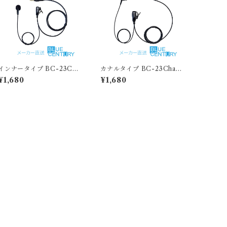
インナータイプ BC-23Cha
カナルタイプ BC-23Chant
ntyPlus /BC-20 Chanty
yPlus /BC-20Chanty(シャ
¥1,680
¥1,680
(シャンティ)/BC-21/BC-2
ンティ)/BC-21/BC-22DE
2DEMY（VOX使用不可）
MY（VOX使用不可）用イ
用イヤホンマイク BLUE C
ヤホンマイク BLUE CENT
ENTURY ブルーセンチュリ
URY ブルーセンチュリー 特
ー 特定小電力トランシーバ
定小電力トランシーバー[ B
ー[ BC-20 Chanty ]対応 イ
C-20 Chanty ]対応 イヤホ
ヤホン付きクリップマイク
ン付きクリップマイクロホ
ロホン【C007】予備イヤー
ン【C012】S/M/Lの3サイ
パッド付属
ズ予備イヤーパッド付属