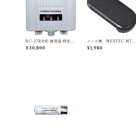
BC-27R対応 推奨品 特定小
メール便 NEXTEC NT-
電力トランシーバー用 中継
02BT 超小型特定小電力ト
¥30,800
¥1,980
器（通話エリアを拡大して
ランシーバー : NT-202M
使える中継器）KENWOO
用 電池パック ｘ1個 ブラッ
D/STANDARD/ALINCO/
ク ホワイト
ICOM/MOTOROLA