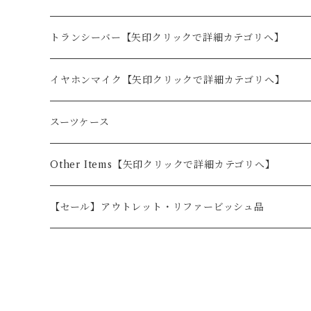
行カバン
トランシーバー【矢印クリックで詳細カテゴリへ】
BLUE CENTURY
イヤホンマイク【矢印クリックで詳細カテゴリへ】
BC-23ChantyPlus（シャンティプラス）
KENWOOD
BLUE CENTURY
スーツケース
BC-20Chanty（シャンティ）
オプション
BC-23ChantyPlus（シャンティプラス）用
ALINCO
KENWOOD
Other Items【矢印クリックで詳細カテゴリへ】
BC-21
BC-20用
オプション
2ピン
STANDARD
ALINCO
ドライブレコーダー
【セール】アウトレット・リファービッシュ品
BC-22DEMY
BC-20 Chanty用
1ピン
オプション
2ピン
前１カメラ
F.R.C
STANDARD
カー用品
無線用品
BC-27R
BC-21用
1ピン
前後２カメラ
オプション
2ピン
ドライブレコーダーオプション品
BLUE CENTURY
iCOM
F.R.C
ポータブル電源
その他