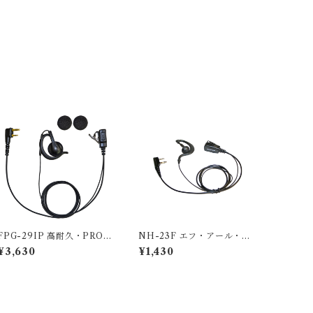
FPG-29IP 高耐久・PRO仕
NH-23F エフ・アール・シ
モデル アイコム デジタル
ー２ピン用インカム エフ・
¥3,630
¥1,430
簡易無線登録局対応 防水仕
アール・シー NEXTEC 耳
様プラグ インカム エフ・ア
掛け型イヤホンマイク
ール・シー FIRSTCOM 耳
掛けスピーカータイプ型
イヤホンマイク