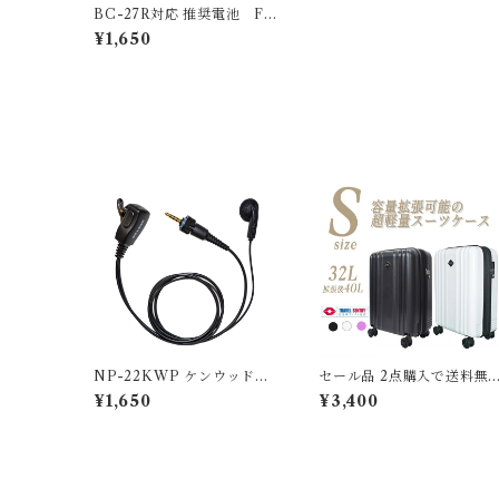
BC-27R対応 推奨電池 F.
R.C エフ・アール・シー B
¥1,650
C-27R対応 推奨充電池単品
ニッケル水素充電池 FC-BT
01 特定小電力トランシーバ
ー 用 充電池 バッテリー F
CBT1 FC-BT1
NP-22KWP ケンウッド防
セール品 2点購入で送料無
水ジャック式１ピン用イン
スーツケース 旅行バッグ S
¥1,650
¥3,400
カム エフ・アール・シー N
サイズ キャリーケース キャ
EXTEC インナーイヤー型
リーカート ファスナータイ
イヤホンマイク
プ WZ-S 大容量 約32L/約
2.9kg 日帰〜3日目安 短期
旅行用 TSAロック付 容量
張機能付 キャリーバッグ 旅