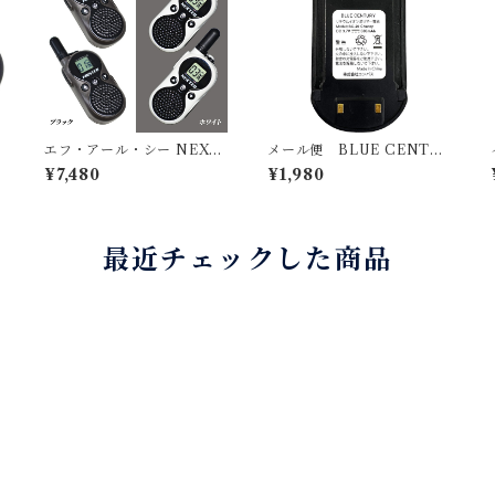
2
エフ・アール・シー NEXT
メール便 BLUE CENTU
EC NT-202M 超小型・軽
RY ブルーセンチュリー BC
¥7,480
¥1,980
量 特定小電力トランシーバ
-20 Chanty ブラック/レッ
ー 2台組セット NT-202M
ド・ BC-20ChantyS ブラ
ック/レッド 専用 バッテリー
（ 電池 ）単品
最近チェックした商品