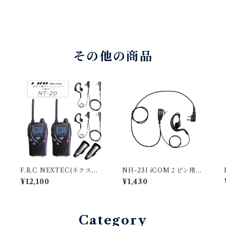
その他の商品
料
F.R.C NEXTEC(ネクステ
NH-23I iCOM２ピン用イ
ック) 2台セット 特定小電力
ンカム エフ・アール・シー
様
¥12,100
¥1,430
トランシーバー NT-20 エ
NEXTEC 耳掛け型イヤホン
フ・アール・シー [NX-V20
マイク
マイナーチェンジ 後継品]
拡
Category