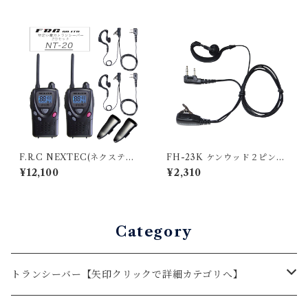
イヤホンマイク 2PIN向け BL
BLUE CENTURY ブルーセ
UE CENTURY ブルーセンチ
ンチュリー 高耐久・プロ用 イ
ュリー 高耐久・プロ用 イヤホ
ヤホン付きクリップマイクロ
ン付きクリップマイクロホン
ホン【I022】スタンダード ア
【K025】KENWOOD
イコム アルインコ
F.R.C NEXTEC(ネクステッ
FH-23K ケンウッド２ピン用
ク) 2台セット 特定小電力トラ
インカム エフ・アール・シー
¥12,100
¥2,310
ンシーバー NT-20 エフ・ア
FIRSTCOM 耳掛け型イヤホ
ール・シー [NX-V20 マイナ
ンマイク
ーチェンジ 後継品]
Category
トランシーバー【矢印クリックで詳細カテゴリへ】