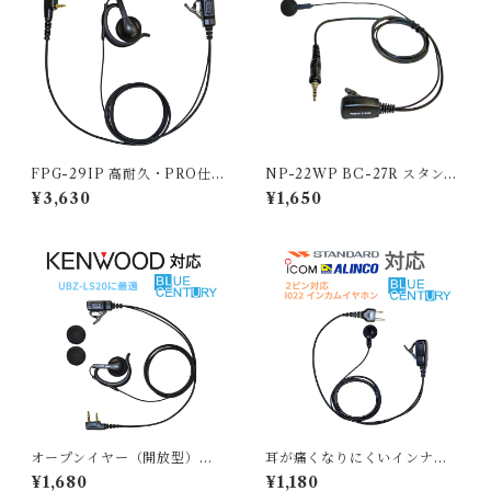
FPG-29IP 高耐久・PRO仕様
NP-22WP BC-27R スタンダ
モデル アイコム デジタル簡易
ード アイコム アルインコ対応
¥3,630
¥1,650
無線登録局対応 防水仕様プラ
1ピン用インカム エフ・アー
グ インカム エフ・アール・シ
ル・シー NEXTEC インナー
ー FIRSTCOM 耳掛けスピー
イヤー型イヤホンマイク
カータイプ型 イヤホンマイ
ク
オープンイヤー（開放型）タ
耳が痛くなりにくいインナー
イプ ケンウッド DEMITOSS
型 特定小電力トランシーバー
¥1,680
¥1,180
特定小電力トランシーバー用
用イヤホンマイク 2PIN向け