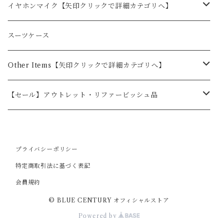
BLUE CENTURY
イヤホンマイク【矢印クリックで詳細カテゴリへ】
BC-23ChantyPlus（シャンティプラス）
KENWOOD
BLUE CENTURY
スーツケース
BC-20Chanty（シャンティ）
オプション
BC-23ChantyPlus（シャンティプラス）用
ALINCO
KENWOOD
Other Items【矢印クリックで詳細カテゴリへ】
BC-21
BC-20用
オプション
2ピン
STANDARD
ALINCO
ドライブレコーダー
【セール】アウトレット・リファービッシュ品
BC-22DEMY
BC-20 Chanty用
1ピン
オプション
2ピン
前１カメラ
F.R.C
STANDARD
カー用品
無線用品
BC-27R
BC-21用
プライバシーポリシー
1ピン
前後２カメラ
オプション
2ピン
ドライブレコーダーオプション品
BLUE CENTURY
iCOM
F.R.C
ポータブル電源
その他
特定商取引法に基づく表記
オプション
BC-27R用
Bluetooth対応品
前後+室内３カメラ
1ピン
オプション
2ピン
会員規約
2台セット
iCOM
防犯カメラ
廃盤商品
© BLUE CENTURY オフィシャルストア
BC-22DEMY用
ドライブレコーダーオプション品
簡易デジタル無線用[特殊ピン形状]
1ピン
2ピン
防塵・防水
MOTOROLA
自転車
Powered by