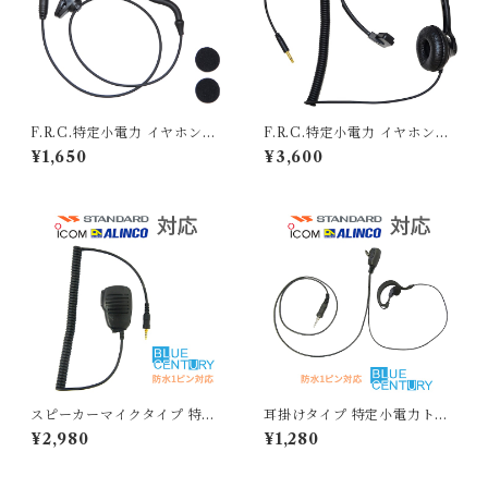
F.R.C.特定小電力 イヤホンの
F.R.C.特定小電力 イヤホンの
み FEP-303 [カナル型イヤホ
み FHP-01 [ヘッドホン（片
¥1,650
¥3,600
ン] プラグ径：φ3.5mm
耳タイプ）] プラグ径：φ3.5m
m
スピーカーマイクタイプ 特定
耳掛けタイプ 特定小電力トラ
小電力トランシーバー用イヤ
ンシーバー用イヤホンマイク 1
¥2,980
¥1,280
ホンマイク 1PIN向け BLUE
PIN向け BLUE CENTURY
CENTURY ブルーセンチュリ
ブルーセンチュリー 高耐久・
ー ハンドマイクロフォン【W
プロ用 耳掛けイヤホン付きク