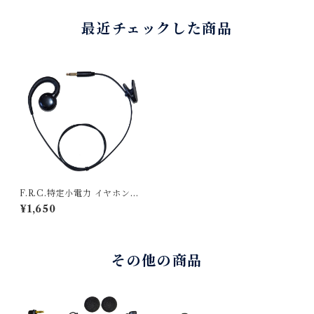
006】BC-27R スタンダード
リップマイクロホン【W02
アイコム アルインコ
3】交換イヤーパッド付き スタ
最近チェックした商品
ンダード アイコム アルインコ
F.R.C.特定小電力 イヤホンの
み FEP-305 [耳かけスピーカ
¥1,650
ー型イヤホン] プラグ径：φ3.5
mm
その他の商品