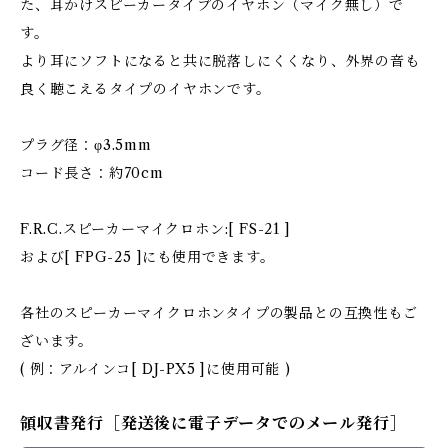
た、耳かけスピーカータイプのイヤホン（マイク無し）で
す。
より耳にソフトになると共に脱落しにくくなり、外界の音も
良く聴こえるタイプのイヤホンです。
プラグ径：φ3.5mm
コード長さ：約70cm
F.R.C.スピーカーマイクロホン:[ FS-21 ]
および[ FPG-25 ]にも使用できます。
各社のスピーカーマイクロホンタイプの製品との互換性もご
ざいます。
( 例：アルインコ[ DJ-PX5 ]に使用可能 )
領収書発行［発送後に電子データでのメール発行］