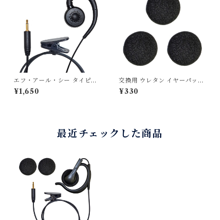
エフ・アール・シー タイピン
交換用 ウレタン イヤーパッド
型イヤホンマイクFB-26/AN-
3個セット C025/K025/I02
¥1,650
¥330
26/AP-26用オプション 耳
5に最適 大きめサイズ
あてフックタイプイヤホン FE
P-205
最近チェックした商品