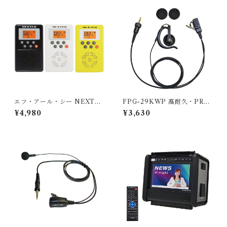
イト
イヤー型イヤホンマイク
エフ・アール・シー NEXTE
FPG-29KWP 高耐久・PRO
C 防災ラジオ NX-W109RD
仕様モデル ケンウッド防水ジ
¥4,980
¥3,630
ホワイト/イエロー/ブラック
ャック式１ピン用 インカム エ
フ・アール・シー FIRSTCO
M 耳掛けスピーカータイプ
型 イヤホンマイク