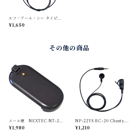
エフ・アール・シー タイピン
型イヤホンマイクFB-26/AN-
¥1,650
26/AP-26用オプション 耳
掛けスピーカータイプイヤホ
ン FEP-206
その他の商品
メール便 NEXTEC NT-20
NP-22YS BC-20 Chanty,B
2BT 超小型特定小電力トラン
C-21対応 [ 1pin ストレートプ
¥1,980
¥1,210
シーバー : NT-202M 用 電池
ラグ ]用インカム エフ・アー
パック ｘ1個 ブラック ホワ
ル・シー NEXTEC インナー