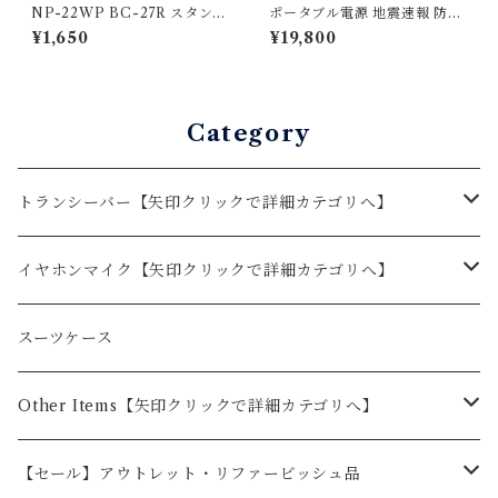
NP-22WP BC-27R スタンダ
ポータブル電源 地震速報 防水
ード アイコム アルインコ対応
ポータブル電源 10.1型TV搭載
¥1,650
¥19,800
1ピン用インカム エフ・アー
F.R.C エフ・アール・シー N
ル・シー NEXTEC インナー
EXTEC 地上波デジタル放送
イヤー型イヤホンマイク
FM・AM受信可能 防災ラジオ
アナログ 大容量 NX-PB600
TV 防災 送料無料
Category
トランシーバー【矢印クリックで詳細カテゴリへ】
BLUE CENTURY
イヤホンマイク【矢印クリックで詳細カテゴリへ】
BC-23ChantyPlus（シャンティプラス）
KENWOOD
BLUE CENTURY
スーツケース
BC-20Chanty（シャンティ）
オプション
BC-23ChantyPlus（シャンティプラス）用
ALINCO
KENWOOD
Other Items【矢印クリックで詳細カテゴリへ】
BC-21
BC-20用
オプション
2ピン
STANDARD
ALINCO
ドライブレコーダー
【セール】アウトレット・リファービッシュ品